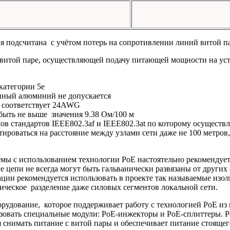
ля подсчитана с учётом потерь на сопротивлении линий витой п
той паре, осуществляющей подачу питающей мощности на устро
категории 5е
енный алюминий не допускается
о соответствует 24AWG
быть не выше значения 9.38 Ом/100 м
ов стандартов IEEE802.3af и IEEE802.3at по которому осуществ
ваться на расстояние между узлами сети даже не 100 метров, а 
мы с использованием технологии PoE настоятельно рекомендует
ые цепи не всегда могут быть гальванически развязаны от други
ации рекомендуется использовать в проекте так называемые из
ническое разделение даже силовых сегментов локальной сети.
дование, которое поддерживает работу с технологией PoE из ко
ьзовать специальные модули: PoE-инжекторы и PoE-сплиттеры. 
 снимать питание с витой пары и обеспечивает питание стоящег