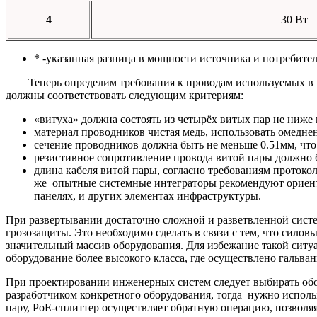
4
30 Вт
* -указанная разница в мощности источника и потребите
Теперь определим требования к проводам используемых в ви
должны соответствовать следующим критериям:
«витуха» должна состоять из четырёх витых пар не ниже 
материал проводников чистая медь, использовать омедн
сечение проводников должна быть не меньше 0.51мм, чт
резистивное сопротивление провода витой пары должно 
длина кабеля витой пары, согласно требованиям протокол
же опытные системные интеграторы рекомендуют ориентиро
панелях, и других элементах инфраструктуры.
При развертывании достаточно сложной и разветвленной систе
грозозащиты. Это необходимо сделать в связи с тем, что силов
значительный массив оборудования. Для избежание такой ситу
оборудование более высокого класса, где осуществлено гальва
При проектировании инженерных систем следует выбирать обору
разработчиком конкретного оборудования, тогда нужно испол
пару, PoE-сплиттер осуществляет обратную операцию, позволяя