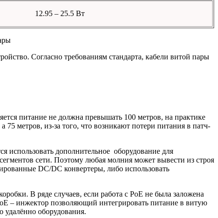
12.95 – 25.5 Вт
ары
йство. Согласно требованиям стандарта, кабели витой пары
ляется питание не должна превышать 100 метров, на практике
75 метров, из-за того, что возникают потери питания в патч-
ся использовать дополнительное оборудование для
х сегментов сети. Поэтому любая молния может вывести из строя
олированные DC/DC конвертеры, либо использовать
робки. В ряде случаев, если работа с PoE не была заложена
PoE – инжектор позволяющий интегрировать питание в витую
о удалённо оборудования.