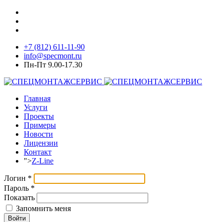
+7 (812) 611-11-90
info@specmont.ru
Пн-Пт 9.00-17.30
Главная
Услуги
Проекты
Примеры
Новости
Лицензии
Контакт
">
Z-Line
Логин
*
Пароль
*
Показать
Запомнить меня
Войти